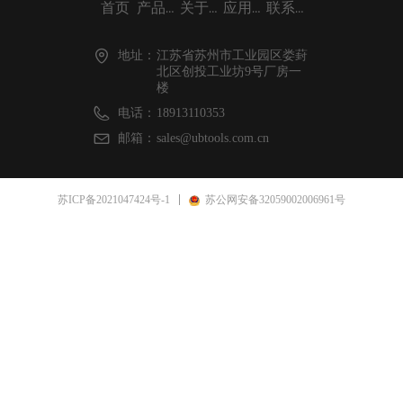
首页
产品中心
关于冠钻
应用案例
联系我们
地址：
江苏省苏州市工业园区娄葑
北区创投工业坊9号厂房一
楼
电话：
18913110353
邮箱：
sales@ubtools.com.cn
苏ICP备2021047424号-1
苏公网安备32059002006961号