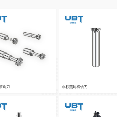
槽铣刀
非标燕尾槽铣刀