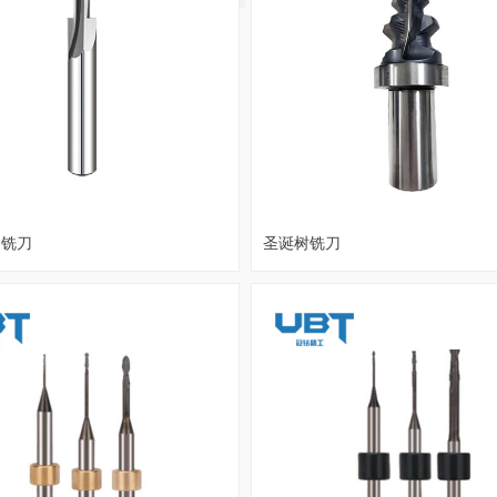
阶铣刀
圣诞树铣刀