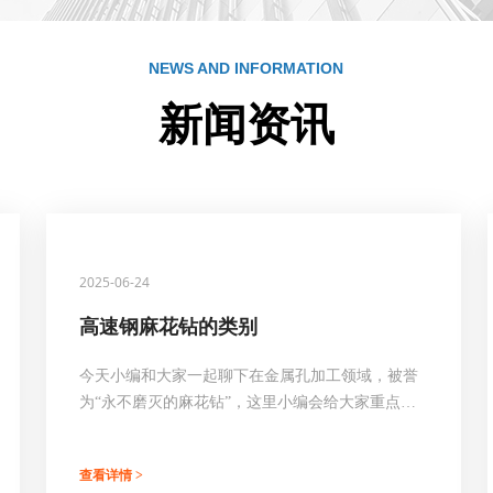
NEWS AND INFORMATION
新闻资讯
2025-06-24
高速钢麻花钻的类别
今天小编和大家一起聊下在金属孔加工领域，被誉
为“永不磨灭的麻花钻”，这里小编会给大家重点介
绍下麻花钻中的高速钢麻花钻。尽管在现代工业化
进程中不断开发出新的孔加工刀具，但是麻花钻一
查看详情 >
直是金属孔加工的主力军，也从来没有离开过它的