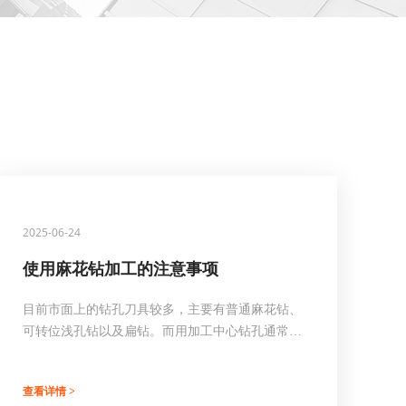
2025-06-24
使用麻花钻加工的注意事项
目前市面上的钻孔刀具较多，主要有普通麻花钻、
可转位浅孔钻以及扁钻。而用加工中心钻孔通常都
会采用普通麻花钻，普通麻花钻主要由工作部分和
柄部组成的。刀具柄部分为直柄和锥柄两种。直柄
查看详情 >
工具的刀柄主要是弹簧夹头刀柄，其具有自动定