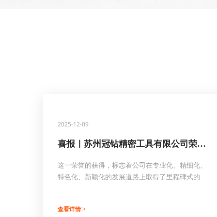
2025-12-09
喜报｜苏州冠钻精密工具有限公司荣获
省级“专精特新”企业认定
这一荣誉的获得，标志着公司在专业化、精细化、
特色化、新颖化的发展道路上取得了里程碑式的重
要成果，是省、市各级部门对我司技术创新能力、
产品专业水平及市场竞争力的高度认可与肯定……
查看详情 >