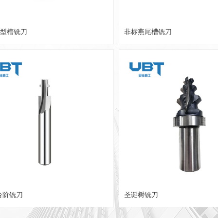
T型槽铣刀
非标燕尾槽铣刀
台阶铣刀
圣诞树铣刀