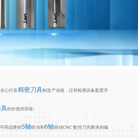
精密刀具
户全心打造
制造产业链，过程检测设备配置齐
刀具
的价值供应链。
5轴
6轴
不同品牌的
联动和
联动CNC 数控刀具磨床的编